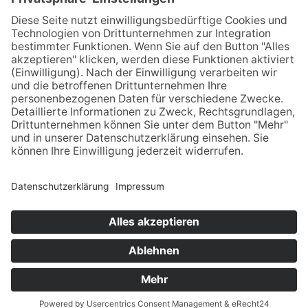
Denise Uhlig
ZAHNMEDIZINISCHE FACHANGESTELLTE
Assistenz, Hygiene
Dr. Stephan Gomon
· Praxis für Zahnmedizin und
Implantologie
Ingelheimer Straße 3 · 09212 Limbach-Oberfrohna · Fon
03722 / 90247
Praxiszeiten:
Mo – Fr 8 – 12.30 Uhr · Mo – Do 14 – 18
Uhr
Impressum
Datenschutz
Kontakt